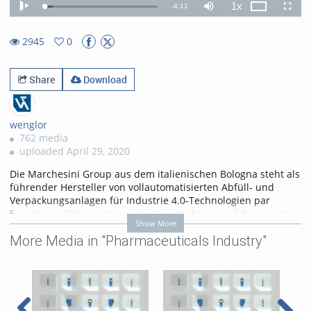
1x
Remaining
-
4:11
Loaded
:
Theater
Play
Mute
Playback
Fullscr
7.30%
Rate
TimeÂ
2945
0
0favorites
2945views
Share
Download
wenglor
762 media
uploaded April 29, 2020
Die Marchesini Group aus dem italienischen Bologna steht als
führender Hersteller von vollautomatisierten Abfüll- und
Verpackungsanlagen für Industrie 4.0-Technologien par
Excellence. Dabei vertraut das Unternehmen auf die smarten
Show More
Sensortechnologien von wenglor sensoric. Als Sinnesorgane
More Media in "Pharmaceuticals Industry"
identifizieren optoelektronische wenglor-Sensoren Objekte
wie Kanülen, Etiketten, Fläschchen oder Spritzen, um den
Abfüll- und Verpackprozess von Pharma- und
Kosmetikprodukten sicherzustellen. So wird schneller und
fehlerfrei produziert.