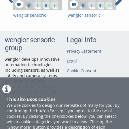
www.wenglor.com
Categories:
Applications
,
Customer References
,
wenglor sensoric -
wenglor sensoric -
wen
Packaging Industry
,
Detection of Transparent
Erkennung
Ult
Pharmaceuticals Industry
Objects - Sales/Product
transparenter Objekte -
Pre
Image Video EN
Verkaufs-/Produktimage
Che
Video DE
wenglor sensoric
Legal Info
group
Privacy Statement
wenglor develops innovative
Legal
automation technologies
including sensors, as well as
Cookie Consent
safety and camera systems
with state-of-the-art
communication standards for
the worldwide market. The
company with headquarters
This site uses cookies
on Lake Constance in
We use cookies to design our website optimally for you. By
Tettnang, Germany, meets
confirming the button "Accept" you agree to the use of
industrial automation
cookies. By clicking the checkboxes below, you can select
challenges for customers in
which cookie categories you want to allow. Clicking the
all industry sectors – from
"Show more" button provides a description of each