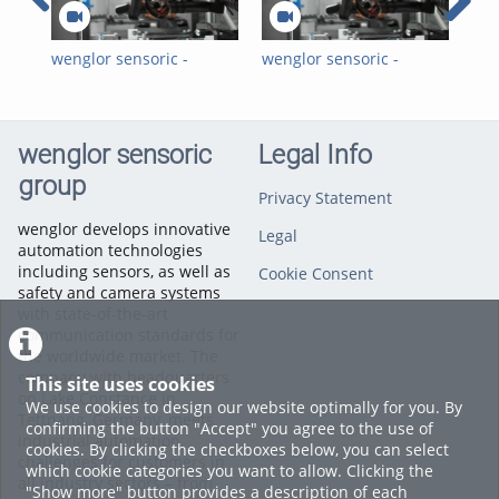
References
,
2D/3D Sensors
wenglor sensoric -
wenglor sensoric -
wen
Automated Quality
Automatisierte
2D/
Control through
Qualitätskontrolle durch
Tes
Machine Vision -
Machine Vision -
Gmb
Customer Reference
Kundenreferenz mit BBG
wenglor sensoric
Legal Info
BBG GmbH & Co. KG_EN
GmbH & Co. KG_DE
group
Privacy Statement
wenglor develops innovative
Legal
automation technologies
including sensors, as well as
Cookie Consent
safety and camera systems
with state-of-the-art
communication standards for
the worldwide market. The
company with headquarters
This site uses cookies
on Lake Constance in
We use cookies to design our website optimally for you. By
Tettnang, Germany, meets
confirming the button "Accept" you agree to the use of
industrial automation
cookies. By clicking the checkboxes below, you can select
challenges for customers in
which cookie categories you want to allow. Clicking the
all industry sectors – from
"Show more" button provides a description of each