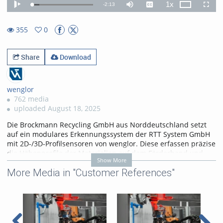
1x
Remaining
-
2:13
Loaded
:
Theater
Play
Mute
Captions
Playback
Fullscr
12.07%
Rate
TimeÂ
355
0
0favorites
355views
Share
Download
wenglor
762 media
uploaded August 18, 2025
Die Brockmann Recycling GmbH aus Norddeutschland setzt
auf ein modulares Erkennungssystem der RTT System GmbH
mit 2D-/3D-Profilsensoren von wenglor. Diese erfassen präzise
die Höhenprofile der Materialien auf dem Förderband und
Show More
ermöglichen Robotern die sichere Erkennung von
More Media in "Customer References"
Fremdstoffen. So sorgt die Kombination aus intelligenter
Sensorik und Robotik für eine zuverlässige und nachhaltige
Abfallaufbereitung. Mehr Informationen unter:
https://www.wenglor.com/s/Themenwelt+weCat3D+MLSL
Categories:
Customer