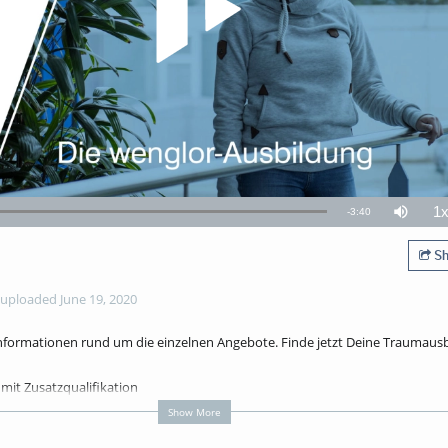
1
Remaining
-
3:40
Mute
P
R
TimeÂ
Sh
uploaded June 19, 2020
 Informationen rund um die einzelnen Angebote. Finde jetzt Deine Traumausb
mit Zusatzqualifikation
Show More
nd Systeme