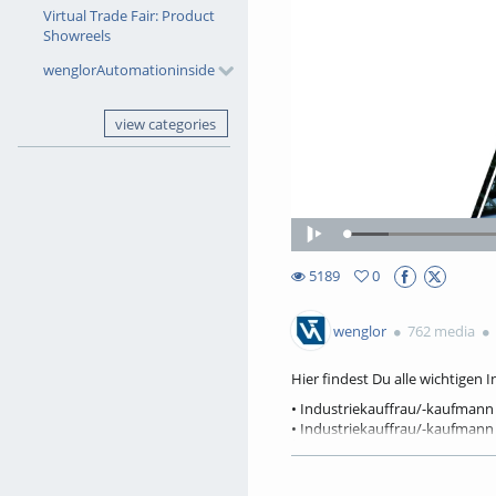
Virtual Trade Fair: Product
Showreels
wenglorAutomationinside
view categories
Loaded
:
Play
8.16%
5189
0
0favorites
5189views
wenglor
762 media
Hier findest Du alle wichtigen
• Industriekauffrau/-kaufmann
• Industriekauffrau/-kaufmann 
• Industriemechaniker/-in
• Elektroniker/-in für Geräte u
• Fachinformatiker/-in