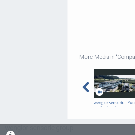
More Media in "Compa
wenglor sensoric – Yo
Professionals at
wenglor_EN
wenglor sensoric group