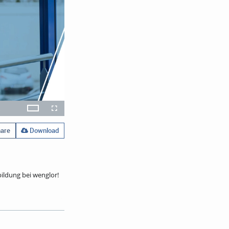
x
Theater
layback
Open
Fullscreen
ate
quality
selector
menu
are
Download
ildung bei wenglor!