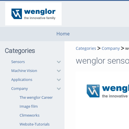
go
go
go
to
to
to
navigation
main
footer
content
Home
Categories
Company
w
Categories
wenglor senso
Sensors
Machine Vision
Applications
Company
The wenglor Career
Image film
Climeworks
Website-Tutorials