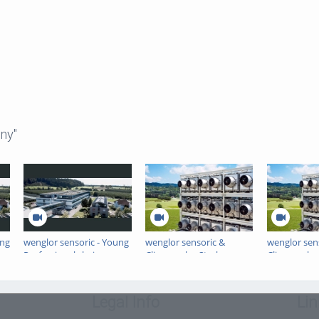
ny"
ung
wenglor sensoric - Young
wenglor sensoric &
wenglor sen
Professionals bei
Climeworks: Starke
Climeworks:
wenglor_DE
Partnerschaft gegen die
Partnership
Klimaerwärmung
Global War
Legal Info
Lin