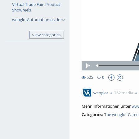
Virtual Trade Fair: Product
Showreels
wenglorAutomationinside
view categories
Loaded
:
Play
29.27%
525
0
0favorites
525views
wenglor
762 media
Mehr Informationen unter
www
Categories:
The wenglor Caree