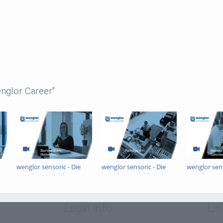
nglor Career"
wenglor sensoric - Die
wenglor sensoric - Die
wenglor sens
wenglor-Ausbildung:
wenglor-Ausbildung:
wenglor-Aus
Mediendesign DHBW
Fachlagerist/-in
Elektrotec
Legal Info
Lin