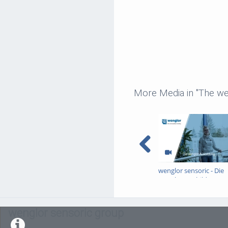
More Media in "The we
wenglor sensoric - Die
wenglor-Ausbildung
wenglor sensoric group