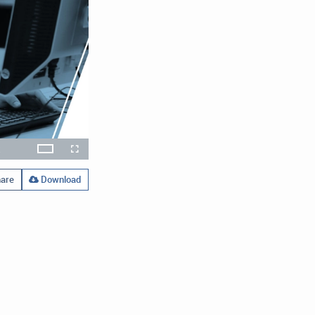
x
Theater
layback
Open
Fullscreen
ate
quality
selector
menu
are
Download