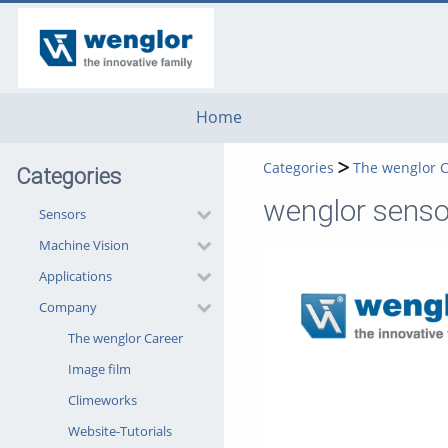
go
go
go
to
to
to
navigation
main
footer
content
Home
Categories
The wenglor 
Categories
wenglor senso
Sensors
Machine Vision
Applications
Company
The wenglor Career
Image film
Climeworks
Website-Tutorials